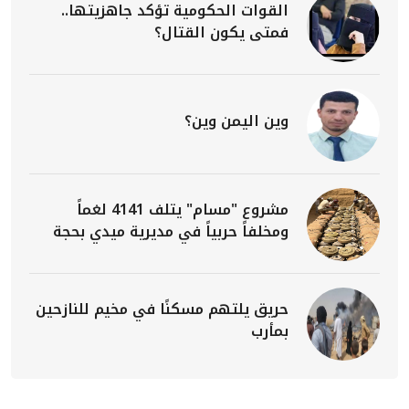
القوات الحكومية تؤكد جاهزيتها..
فمتى يكون القتال؟
وين اليمن وين؟
مشروع "مسام" يتلف 4141 لغماً
ومخلفاً حربياً في مديرية ميدي بحجة
حريق يلتهم مسكنًا في مخيم للنازحين
بمأرب