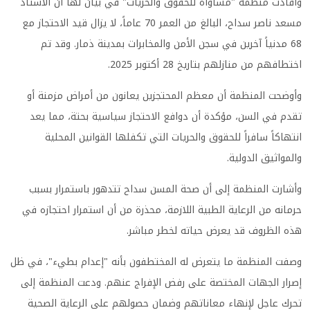
وأفادت منظمة "مساواة للحقوق والحريات" في بيان لها أن الأستاذ
مسعد ناصر سداح، البالغ من العمر 70 عاماً، لا يزال قيد الاحتجاز مع
68 مدنياً آخرين في سجن الأمن والمخابرات بمدينة ذمار. وقد تم
اختطافهم من منازلهم بتاريخ 28 أكتوبر 2025.
وأوضحت المنظمة أن معظم المحتجزين يعانون من أمراض مزمنة أو
تقدم في السن، مؤكدة أن دوافع الاحتجاز سياسية بحتة، مما يعد
انتهاكاً سافراً للحقوق والحريات التي تكفلها القوانين المحلية
والمواثيق الدولية.
وأشارت المنظمة إلى أن صحة المسن سداح تتدهور باستمرار بسبب
حرمانه من الرعاية الطبية اللازمة، محذرة من أن استمرار احتجازه في
هذه الظروف قد يعرض حياته لخطر مباشر.
وصفت المنظمة ما يتعرض له المختطفون بأنه "إعدام بطيء"، في ظل
إصرار الجهات المختصة على رفض الإفراج عنهم. ودعت المنظمة إلى
تحرك عاجل لإنهاء معاناتهم وضمان حصولهم على الرعاية الصحية