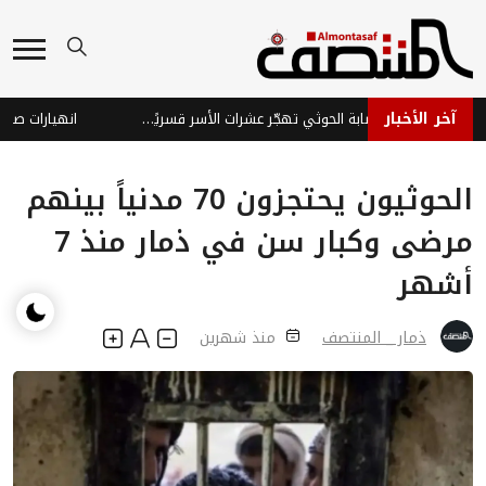
آخر الأخبار
مكتب حكومي: عصابة الحوثي تهجّر عشرات الأسر قسريًا من جنوب الحديدة
انهيارات صخرية ت
الحوثيون يحتجزون 70 مدنياً بينهم
مرضى وكبار سن في ذمار منذ 7
أشهر
ذمار _ المنتصف
منذ شهرين