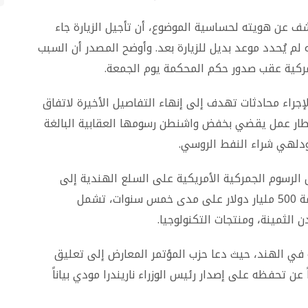
شف عن هويته لحساسية الموضوع، أن تأجيل الزيارة جاء
 لم يُحدد موعد بديل للزيارة بعد. وأوضح المصدر أن السبب
مركية عقب صدور حكم المحكمة يوم الجمعة.
لإجراء محادثات تهدف إلى إنهاء التفاصيل الأخيرة لاتفاق
 إطار عمل يقضي بخفض واشنطن رسومها العقابية البالغة
الرسوم الجمركية الأمريكية على السلع الهندية إلى
18%، مقابل التزام الهند بشراء سلع أمريكية بقيمة 500 مليار دولار على مدى خمس سنوات، تشمل
 الثمينة، ومنتجات التكنولوجيا.
ي الهند، حيث دعا حزب المؤتمر المعارض إلى تعليق
 عن تحفظه على إصدار رئيس الوزراء ناريندرا مودي بياناً