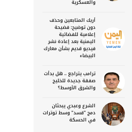
والعسكرية
أربك المتابعين وحذف
دون توضيح: فضيحة
إعلامية للفضائية
اليمنية بعد إعادة نشر
فيديو قديم بشأن معارك
البيضاء
ترامب يتراجع .. هل بدأت
صفقة جديدة للخليج
والشرق الأوسط؟
الشرع وعبدي يبحثان
دمج "قسد" وسط توترات
في الحسكة