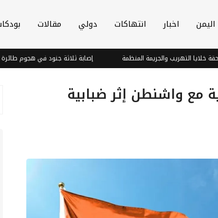
اليمن
اخبار
انتهاكات
دولي
مقالات
بودكا
لتهريب والجريمة المنظمة
إصابة ثلاثة جنود في هجوم طائرة مسيّرة حوث
ة مع واشنطن إثر ضبابية