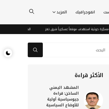
ست
انفوجرافيك
المزيد
ية استهدف موقعاً عسكرياً شرق تعز
المعركة المؤجلة... إلى متى تبقى ا
الأكثر قراءة
المشهد اليمني
الساخن: قراءة
جيوسياسية أولية
للأوضاع السياسية