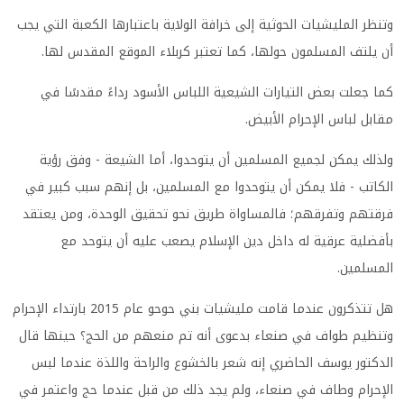
وتنظر المليشيات الحوثية إلى خرافة الولاية باعتبارها الكعبة التي يجب
أن يلتف المسلمون حولها، كما تعتبر كربلاء الموقع المقدس لها.
كما جعلت بعض التيارات الشيعية اللباس الأسود رداءً مقدسًا في
مقابل لباس الإحرام الأبيض.
ولذلك يمكن لجميع المسلمين أن يتوحدوا، أما الشيعة - وفق رؤية
الكاتب - فلا يمكن أن يتوحدوا مع المسلمين، بل إنهم سبب كبير في
فرقتهم وتفرقهم؛ فالمساواة طريق نحو تحقيق الوحدة، ومن يعتقد
بأفضلية عرقية له داخل دين الإسلام يصعب عليه أن يتوحد مع
المسلمين.
هل تتذكرون عندما قامت مليشيات بني حوحو عام 2015 بارتداء الإحرام
وتنظيم طواف في صنعاء بدعوى أنه تم منعهم من الحج؟ حينها قال
الدكتور يوسف الحاضري إنه شعر بالخشوع والراحة واللذة عندما لبس
الإحرام وطاف في صنعاء، ولم يجد ذلك من قبل عندما حج واعتمر في