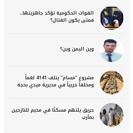
القوات الحكومية تؤكد جاهزيتها..
فمتى يكون القتال؟
وين اليمن وين؟
مشروع "مسام" يتلف 4141 لغماً
ومخلفاً حربياً في مديرية ميدي بحجة
حريق يلتهم مسكنًا في مخيم للنازحين
بمأرب