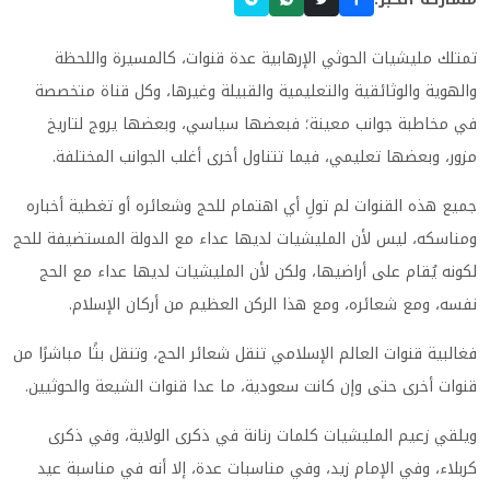
تمتلك مليشيات الحوثي الإرهابية عدة قنوات، كالمسيرة واللحظة
والهوية والوثائقية والتعليمية والقبيلة وغيرها، وكل قناة متخصصة
في مخاطبة جوانب معينة؛ فبعضها سياسي، وبعضها يروج لتاريخ
مزور، وبعضها تعليمي، فيما تتناول أخرى أغلب الجوانب المختلفة.
جميع هذه القنوات لم تولِ أي اهتمام للحج وشعائره أو تغطية أخباره
ومناسكه، ليس لأن المليشيات لديها عداء مع الدولة المستضيفة للحج
لكونه يُقام على أراضيها، ولكن لأن المليشيات لديها عداء مع الحج
نفسه، ومع شعائره، ومع هذا الركن العظيم من أركان الإسلام.
فغالبية قنوات العالم الإسلامي تنقل شعائر الحج، وتنقل بثًا مباشرًا من
قنوات أخرى حتى وإن كانت سعودية، ما عدا قنوات الشيعة والحوثيين.
ويلقي زعيم المليشيات كلمات رنانة في ذكرى الولاية، وفي ذكرى
كربلاء، وفي الإمام زيد، وفي مناسبات عدة، إلا أنه في مناسبة عيد