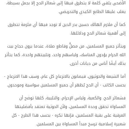
الأضحى يلقي كلمة لا يتطرق فيها إلى شعائر الحج إلا بجمل بسيطة،
يغلب عليها الطابع الكيدي والتحريضي.
كما أن ملازم الهالك حسين بدر الدين لا توجد فيها أي ملزمة تتطرق
إلى أهمية شعائر الحج ودلائلها.
ويتأثر جميع المسلمين، من مصلٍّ وقاطع صلاة، عندما يرون حجاج بيت
الله الحرام يؤدون المناسك، ولباسهم واحد، وتلبيتهم واحدة، كما يتأثر
بذلك أيضًا أناس من ديانات أخرى.
أما الشيعة والحوثيون، فيصابون بالانزعاج كل عام، وسبب هذا الانزعاج -
بحسب الكاتب - أن الحج يُظهر أن جميع المسلمين سواسية وموحدون.
فشعائر الحج، والكعبة، ولباس الإحرام، والتلبية، كلها توضح أن
المساواة تحقق وحدة المسلمين، ولأن الحوثية تعتقد بأفضليتها
العرقية على بقية المسلمين، فإنها تكره - بحسب هذا الطرح - كل
شعيرة إسلامية ترسخ مبدأ المساواة بين المسلمين.